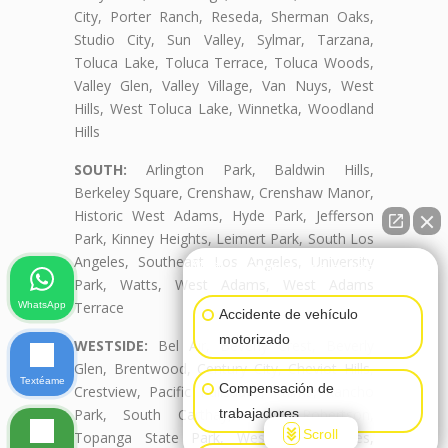
City, Porter Ranch, Reseda, Sherman Oaks,
Studio City, Sun Valley, Sylmar, Tarzana,
Toluca Lake, Toluca Terrace, Toluca Woods,
Valley Glen, Valley Village, Van Nuys, West
Hills, West Toluca Lake, Winnetka, Woodland
Hills
SOUTH:
Arlington Park, Baldwin Hills,
Berkeley Square, Crenshaw, Crenshaw Manor,
Historic West Adams, Hyde Park, Jefferson
Park, Kinney Heights, Leimert Park, South Los
Angeles, Southeast Los Angeles, University
👋🏼¿Cómo puedo ayudarte?
Park, Watts, West Adams, West Adams
Terrace
WhatsApp
Accidente de vehículo
motorizado
WESTSIDE:
Bel Air, Beverly Crest, Beverly
Glen, Brentwood, Century City, Cheviot Hills,
Textéame
Compensación de
Crestview, Pacific Palisades, Palms, Rancho
Park, South Carthay, South Robertson,
trabajadores
Scroll
Topanga State Park, West Los Angeles,