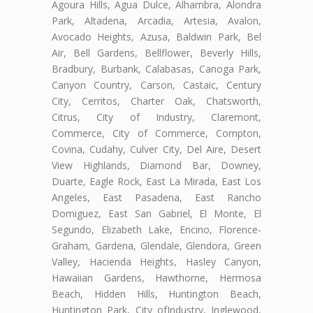
Agoura Hills, Agua Dulce, Alhambra, Alondra
Park, Altadena, Arcadia, Artesia, Avalon,
Avocado Heights, Azusa, Baldwin Park, Bel
Air, Bell Gardens, Bellflower, Beverly Hills,
Bradbury, Burbank, Calabasas, Canoga Park,
Canyon Country, Carson, Castaic, Century
City, Cerritos, Charter Oak, Chatsworth,
Citrus, City of Industry, Claremont,
Commerce, City of Commerce, Compton,
Covina, Cudahy, Culver City, Del Aire, Desert
View Highlands, Diamond Bar, Downey,
Duarte, Eagle Rock, East La Mirada, East Los
Angeles, East Pasadena, East Rancho
Domiguez, East San Gabriel, El Monte, El
Segundo, Elizabeth Lake, Encino, Florence-
Graham, Gardena, Glendale, Glendora, Green
Valley, Hacienda Heights, Hasley Canyon,
Hawaiian Gardens, Hawthorne, Hermosa
Beach, Hidden Hills, Huntington Beach,
Huntington Park, City ofIndustry, Inglewood,