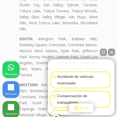
Studio City, Sun Valley, Sylmar, Tarzana,
Toluca Lake, Toluca Terrace, Toluca Woods,
Valley Glen, Valley Village, Van Nuys, West
Hills, West Toluca Lake, Winnetka, Woodland
Hills
SOUTH:
Arlington Park, Baldwin Hills,
Berkeley Square, Crenshaw, Crenshaw Manor,
Historic West Adams, Hyde Park, Jefferson
Park, Kinney Heights, Leimert Park, South Los
Angeles, Southeast Los Angeles, University
👋🏼¿Cómo puedo ayudarte?
Park, Watts, West Adams, West Adams
Terrace
WhatsApp
Accidente de vehículo
motorizado
WESTSIDE:
Bel Air, Beverly Crest, Beverly
Glen, Brentwood, Century City, Cheviot Hills,
Textéame
Compensación de
Crestview, Pacific Palisades, Palms, Rancho
Park, South Carthay, South Robertson,
trabajadores
Scroll
Topanga State Park, West Los Angeles,
Llámanos
Westside Village, Westwood
Otras lesiones